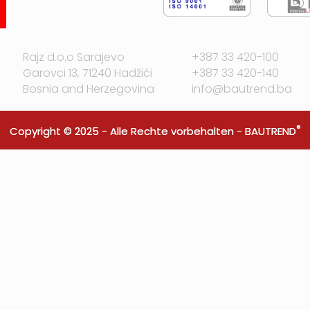
Rajz d.o.o Sarajevo
+387 33 420-100
Garovci 13, 71240 Hadžići
+387 33 420-140
Bosnia and Herzegovina
info@bautrend.ba
®
Copyright © 2025 - Alle Rechte vorbehalten -
BAUTREND