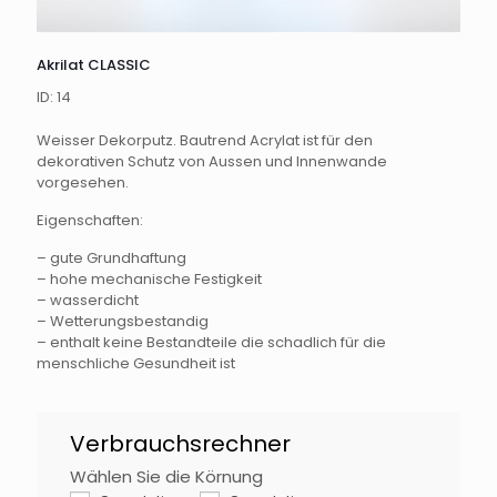
Akrilat CLASSIC
ID: 14
Weisser Dekorputz. Bautrend Acrylat ist für den
dekorativen Schutz von Aussen und Innenwande
vorgesehen.
Eigenschaften:
– gute Grundhaftung
– hohe mechanische Festigkeit
– wasserdicht
– Wetterungsbestandig
– enthalt keine Bestandteile die schadlich für die
menschliche Gesundheit ist
Akrilat
Verbrauchsrechner
Classic
DE
Wählen Sie die Körnung
Falls