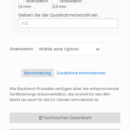
Du
Granulation
Granulation
menschlich
1,5 mm
2,0 mm
bist,
Geben Sie die Quadratmeterzahl ein
lasse
dieses
Feld
leer.
Granulation
Beschreibung
Zusätzliche Informationen
Alle Bautrend-Produkte verfügen über die entsprechende
Zertifizierungs dokumentation, die sowohl für den BiH-
Markt als auch für die EU-Länder erforderlich ist.
Technisches Datenblatt