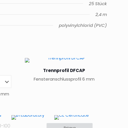
25 Stück
2,4 m
polyvinylchlorid (PVC)
Trennprofil DFCAP
Fensteranschlussprofil 6 mm
 6 mm
0-100
Prijava