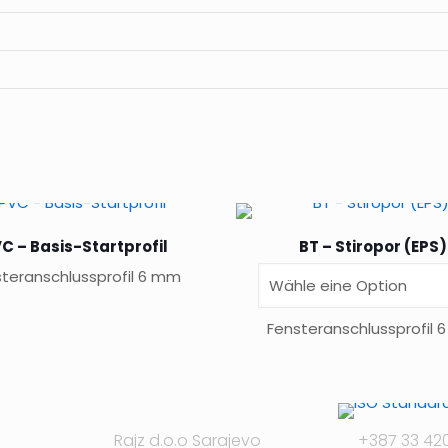
C – Basis-Startprofil
BT – Stiropor (EPS)
teranschlussprofil 6 mm
Fensteranschlussprofil
Dieses
Produkt
weist
Rajz d.o.o Sarajevo
+387 33 42
mehrere