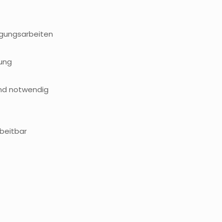
igungsarbeiten
gung
and notwendig
beitbar