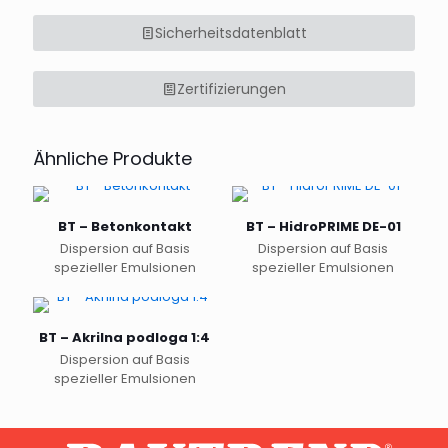
Sicherheitsdatenblatt
Zertifizierungen
Ähnliche Produkte
BT – Betonkontakt
BT – HidroPRIME DE-01
Dispersion auf Basis
Dispersion auf Basis
spezieller Emulsionen
spezieller Emulsionen
Dieses
Dieses
Produkt
Produkt
weist
weist
BT – Akrilna podloga 1:4
mehrere
mehrere
Dispersion auf Basis
Varianten
Varianten
spezieller Emulsionen
auf.
auf.
Dieses
Die
Die
Produkt
Optionen
Optionen
weist
können
können