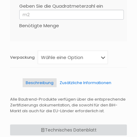
Geben Sie die Quadratmeterzahl ein
Falls
Du
menschlich
bist,
Benötigte Menge
lasse
dieses
Feld
leer.
Verpackung
Beschreibung
Zusätzliche Informationen
Alle Bautrend-Produkte verfügen über die entsprechende
Zertifizierungs dokumentation, die sowohl für den BiH-
Markt als auch für die EU-Länder erforderlich ist.
Technisches Datenblatt