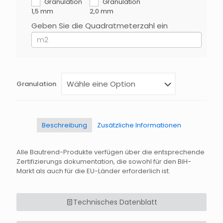
Du
Granulation
Granulation
menschlich
1,5 mm
2,0 mm
bist,
Geben Sie die Quadratmeterzahl ein
lasse
dieses
Feld
leer.
Granulation
Beschreibung
Zusätzliche Informationen
Alle Bautrend-Produkte verfügen über die entsprechende
Zertifizierungs dokumentation, die sowohl für den BiH-
Markt als auch für die EU-Länder erforderlich ist.
Technisches Datenblatt