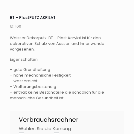
BT – PlastPUTZ AKRILAT
ID: 160
Weisser Dekorputz. BT – Plast Acrylat ist für den
dekorativen Schutz von Aussen und Innenwande
vorgesehen.
Eigenschaften:
– gute Grundhaftung
– hohe mechanische Festigkeit
– wasserdicht
– Wetterungsbestandig
– enthalt keine Bestandteile die schadlich für die
menschliche Gesundheit ist.
Plast
Verbrauchsrechner
Akrilat
DE
Wählen Sie die Körnung
Falls