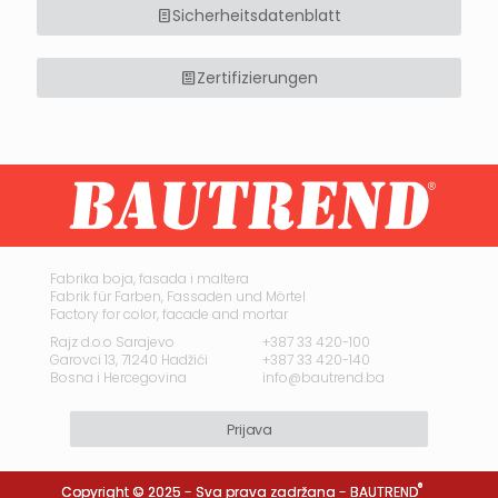
Sicherheitsdatenblatt
Zertifizierungen
Fabrika boja, fasada i maltera
Fabrik für Farben, Fassaden und Mörtel
Factory for color, facade and mortar
Rajz d.o.o Sarajevo
+387 33 420-100
Garovci 13, 71240 Hadžići
+387 33 420-140
Bosna i Hercegovina
info@bautrend.ba
Prijava
®
Copyright © 2025 - Sva prava zadržana -
BAUTREND