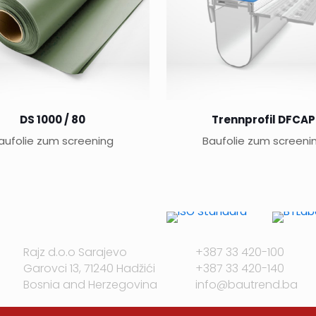
DS 1000 / 80
Trennprofil DFCAP
aufolie zum screening
Baufolie zum screeni
Rajz d.o.o Sarajevo
+387 33 420-100
Garovci 13, 71240 Hadžići
+387 33 420-140
Bosnia and Herzegovina
info@bautrend.ba