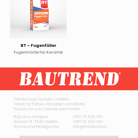
BT – Fugenfüller
Fugenmörtel für Keramik
Fabrika boja, fasada i maltera
Fabrik für Farben, Fassaden und Mörtel
Factory for color, facade and mortar
Rajz d.o.o Sarajevo
+387 33 420-100
Garovci 13, 71240 Hadžići
+387 33 420-140
Bosnia and Herzegovina
info@bautrend.ba