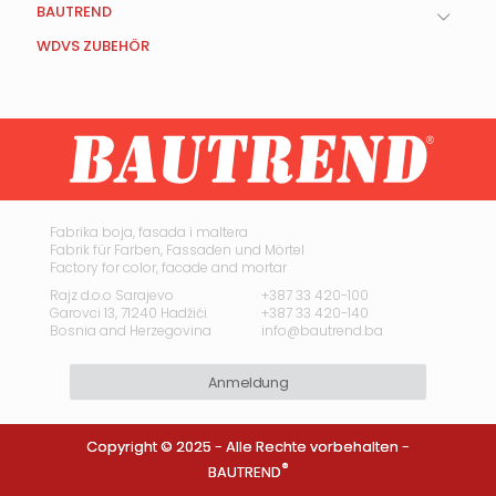
BAUTREND
WDVS ZUBEHÖR
Fabrika boja, fasada i maltera
Fabrik für Farben, Fassaden und Mörtel
Factory for color, facade and mortar
Rajz d.o.o Sarajevo
+387 33 420-100
Garovci 13, 71240 Hadžići
+387 33 420-140
Bosnia and Herzegovina
info@bautrend.ba
Anmeldung
Copyright © 2025 - Alle Rechte vorbehalten -
®
BAUTREND