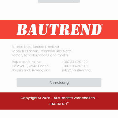
Fabrika boja, fasada i maltera
Fabrik für Farben, Fassaden und Mörtel
Factory for color, facade and mortar
Rajz d.o.o Sarajevo
+387 33 420-100
Garovci 13, 71240 Hadžići
+387 33 420-140
Bosnia and Herzegovina
info@bautrend.ba
Anmeldung
Copyright © 2025 - Alle Rechte vorbehalten -
®
BAUTREND