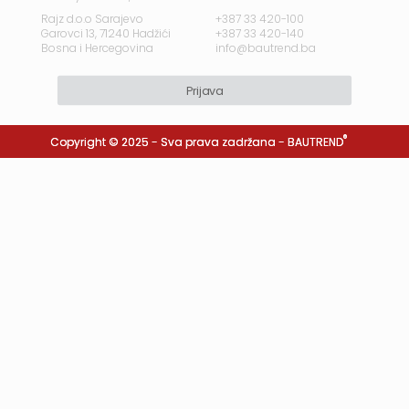
Rajz d.o.o Sarajevo
+387 33 420-100
Garovci 13, 71240 Hadžići
+387 33 420-140
Bosna i Hercegovina
info@bautrend.ba
Prijava
®
Copyright © 2025 - Sva prava zadržana -
BAUTREND