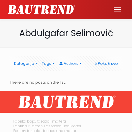
Abdulgafar Selimović
Kategorije
Tags
Authors
Pokaži sve
There are no posts on the list.
Fabrika boja, fasada i maltera
Fabrik für Farben, Fassaden und Mörtel
Factory for color, facade and mortar