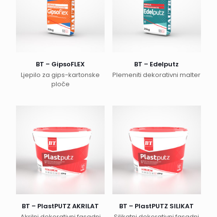
BT – GipsoFLEX
BT – Edelputz
Ljepilo za gips-kartonske
Plemeniti dekorativni malter
ploče
BT – PlastPUTZ AKRILAT
BT – PlastPUTZ SILIKAT
Akrilni dekorativni fasadni
Silikatni dekorativni fasadni