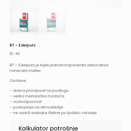
BT – Edelputz
ID: 40
BT – Edelputz je bijeli jednokomponentni dekorativni
mineralni malter.
Osobine:
– dobra prionjivost na podlogu
– velika mehanička čvrstoća
– vodootpornost
– postojanje na atmosferlije
– ne sadrži sastojke štetne po ljudsko zdravlje
EdelPutz
Kalkulator potrošnje