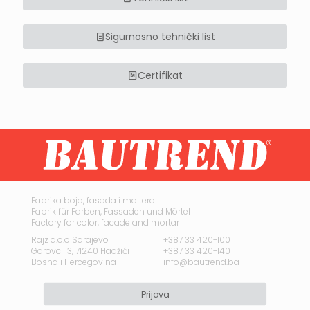
Sigurnosno tehnički list
Certifikat
Fabrika boja, fasada i maltera
Fabrik für Farben, Fassaden und Mörtel
Factory for color, facade and mortar
Rajz d.o.o Sarajevo
+387 33 420-100
Garovci 13, 71240 Hadžići
+387 33 420-140
Bosna i Hercegovina
info@bautrend.ba
Prijava