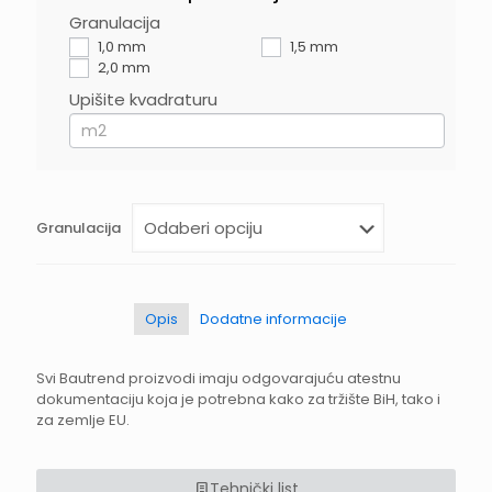
Granulacija
If
you
1,0 mm
1,5 mm
are
2,0 mm
human,
Upišite kvadraturu
leave
this
field
blank.
Granulacija
Opis
Dodatne informacije
Svi Bautrend proizvodi imaju odgovarajuću atestnu
dokumentaciju koja je potrebna kako za tržište BiH, tako i
za zemlje EU.
Tehnički list