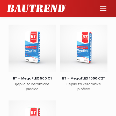
BT – MegaFLEX 500 C1
BT – MegaFLEX 1000 C2T
Ljepilo za keramičke
Ljepilo za keramičke
pločice
pločice