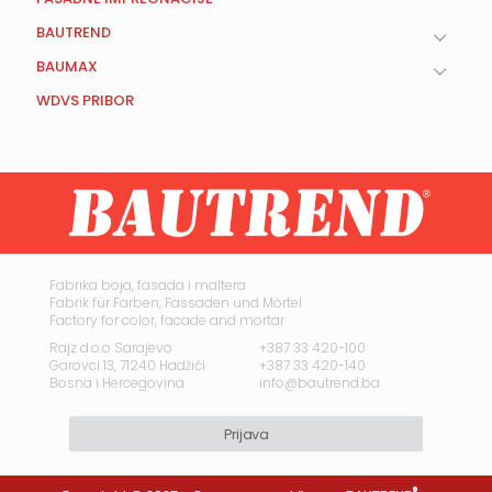
BAUTREND
BAUMAX
WDVS PRIBOR
Fabrika boja, fasada i maltera
Fabrik für Farben, Fassaden und Mörtel
Factory for color, facade and mortar
Rajz d.o.o Sarajevo
+387 33 420-100
Garovci 13, 71240 Hadžići
+387 33 420-140
Bosna i Hercegovina
info@bautrend.ba
Prijava
®