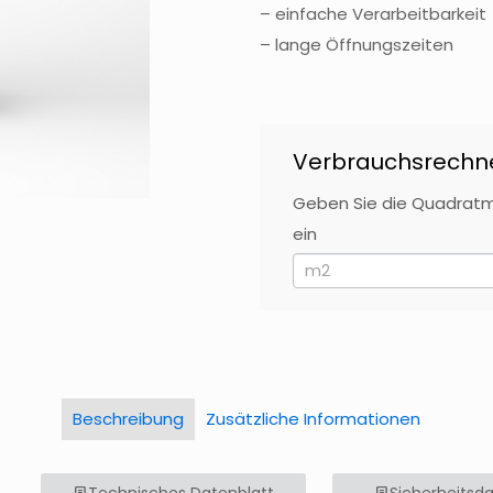
– einfache Verarbeitbarkeit
– lange Öffnungszeiten
MAL
Verbrauchsrechn
510
Geben Sie die Quadratm
Falls
DE
ein
Du
menschlich
bist,
lasse
dieses
Feld
Beschreibung
Zusätzliche Informationen
leer.