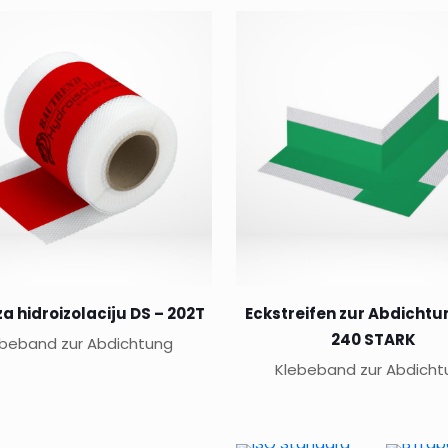
a hidroizolaciju DS – 202T
Eckstreifen zur Abdichtu
240 STARK
ebeband zur Abdichtung
Klebeband zur Abdicht
Dieses
Produkt
weist