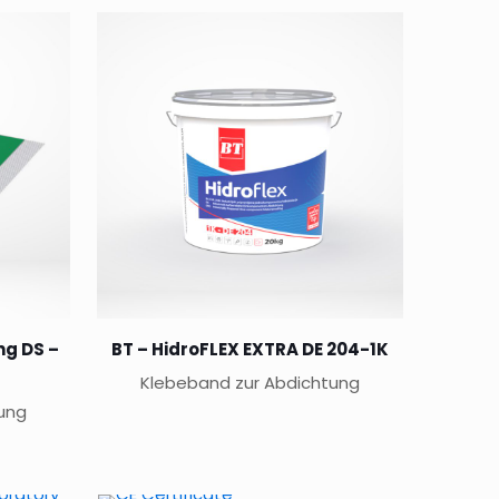
ng DS –
BT – HidroFLEX EXTRA DE 204-1K
Klebeband zur Abdichtung
ung
Dieses
Produkt
weist