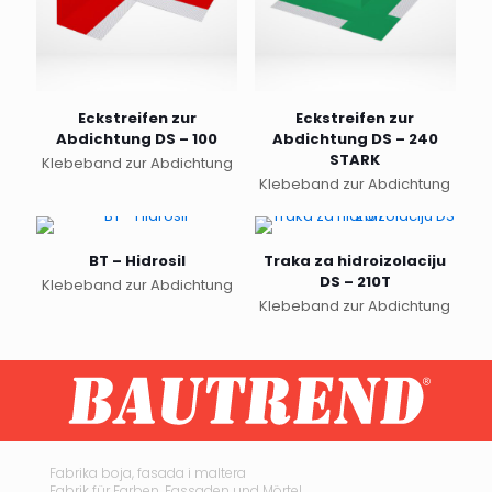
Eckstreifen zur
Eckstreifen zur
Abdichtung DS – 100
Abdichtung DS – 240
STARK
Klebeband zur Abdichtung
Klebeband zur Abdichtung
BT – Hidrosil
Traka za hidroizolaciju
DS – 210T
Klebeband zur Abdichtung
Dieses
Klebeband zur Abdichtung
Produkt
weist
mehrere
Varianten
auf.
Die
Optionen
können
Fabrika boja, fasada i maltera
Fabrik für Farben, Fassaden und Mörtel