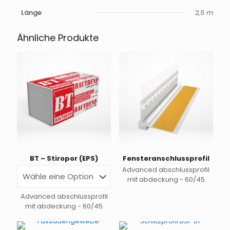
Länge
2,5 m
Ähnliche Produkte
BT – Stiropor (EPS)
Fensteranschlussprofil
Advanced abschlussprofil
mit abdeckung - 60/45
Advanced abschlussprofil
mit abdeckung - 60/45
Dieses
Produkt