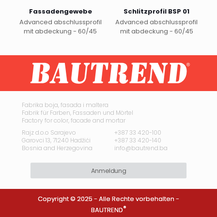
weist
Fassadengewebe
Schlitzprofil BSP 01
mehrere
Advanced abschlussprofil
Advanced abschlussprofil
Varianten
mit abdeckung - 60/45
mit abdeckung - 60/45
auf.
Dieses
Die
Produkt
Optionen
weist
können
mehrere
auf
Varianten
der
auf.
Produktseite
Die
gewählt
Optionen
Fabrika boja, fasada i maltera
werden
Fabrik für Farben, Fassaden und Mörtel
können
Factory for color, facade and mortar
auf
der
Rajz d.o.o Sarajevo
+387 33 420-100
Garovci 13, 71240 Hadžići
+387 33 420-140
Produktseite
Bosnia and Herzegovina
info@bautrend.ba
gewählt
werden
Anmeldung
Copyright © 2025 - Alle Rechte vorbehalten -
®
BAUTREND