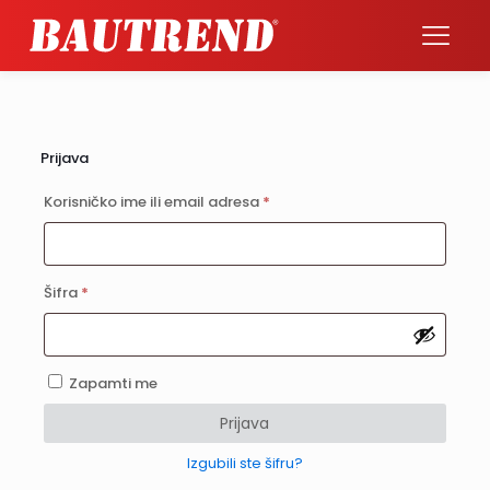
Prijava
Obavezno
Korisničko ime ili email adresa
*
Obavezno
Šifra
*
Zapamti me
Prijava
Izgubili ste šifru?