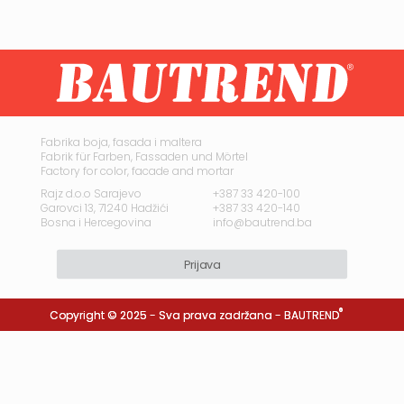
Fabrika boja, fasada i maltera
Fabrik für Farben, Fassaden und Mörtel
Factory for color, facade and mortar
Rajz d.o.o Sarajevo
+387 33 420-100
Garovci 13, 71240 Hadžići
+387 33 420-140
Bosna i Hercegovina
info@bautrend.ba
Prijava
®
Copyright © 2025 - Sva prava zadržana -
BAUTREND