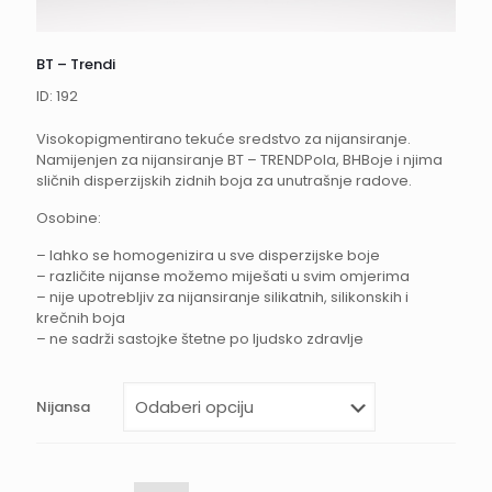
BT – Trendi
ID: 192
Visokopigmentirano tekuće sredstvo za nijansiranje.
Namijenjen za nijansiranje BT – TRENDPola, BHBoje i njima
sličnih disperzijskih zidnih boja za unutrašnje radove.
Osobine:
– lahko se homogenizira u sve disperzijske boje
– različite nijanse možemo miješati u svim omjerima
– nije upotrebljiv za nijansiranje silikatnih, silikonskih i
krečnih boja
– ne sadrži sastojke štetne po ljudsko zdravlje
Nijansa