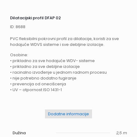
Dilatacijski profil DFAP 02
ID: 8688
PVC fleksibilni pokrovni profil za dilatacije, koristi za sve
hodajuće WDVS sisteme i sve debljine izolacije.
Osobine:
• prikladno za sve hodajuće WDV- sisteme
• prikladno za sve debljine izolacije
• racinalno izvođenje u jednom radnom procesu
• nije potrebno dodatno fugiranje
• prevencija od onecišcenja
• UV – otpornost ISO 1431-1
Dodatne informacije
Dužina
2,5 m