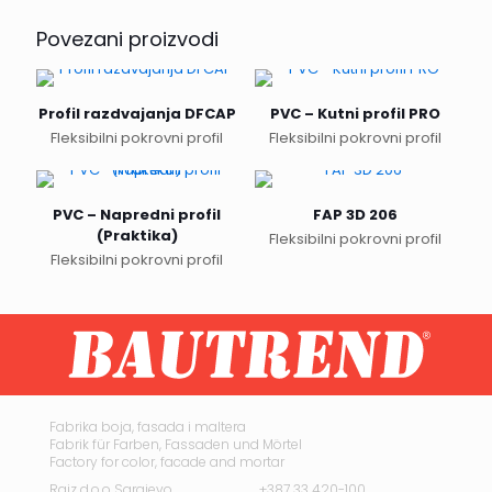
Povezani proizvodi
Profil razdvajanja DFCAP
PVC – Kutni profil PRO
Fleksibilni pokrovni profil
Fleksibilni pokrovni profil
PVC – Napredni profil
FAP 3D 206
(Praktika)
Fleksibilni pokrovni profil
Fleksibilni pokrovni profil
Fabrika boja, fasada i maltera
Fabrik für Farben, Fassaden und Mörtel
Factory for color, facade and mortar
Rajz d.o.o Sarajevo
+387 33 420-100