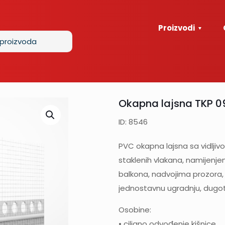
Proizvodi
Okapna lajsna TKP 0
ID: 8546
PVC okapna lajsna sa vidlj
staklenih vlakana, namijenje
balkona, nadvojima prozora, 
jednostavnu ugradnju, dugotr
Osobine:
• ciljano odvođenje kišnice