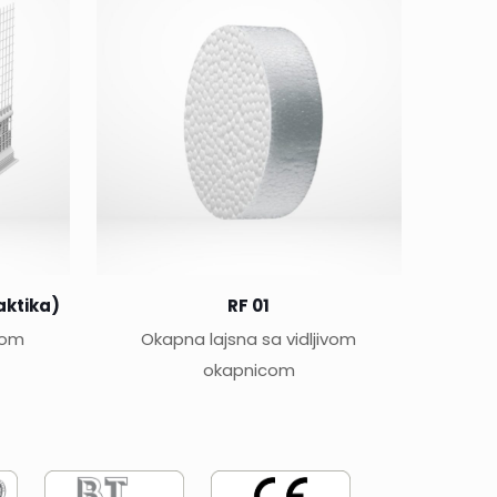
aktika)
RF 01
ivom
Okapna lajsna sa vidljivom
okapnicom