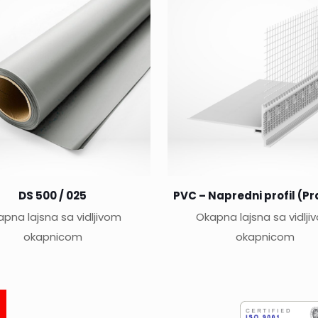
DS 500 / 025
PVC – Napredni profil (Pr
pna lajsna sa vidljivom
Okapna lajsna sa vidlj
okapnicom
okapnicom