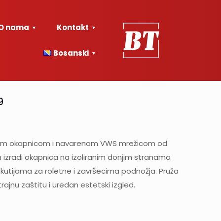
O nama
Kontakt
Bosanski
9
ivom okapnicom i navarenom VWS mrežicom od
n izradi okapnica na izoliranim donjim stranama
kutijama za roletne i završecima podnožja. Pruža
ajnu zaštitu i uredan estetski izgled.