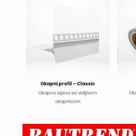
Okapni profil – Classic
Okapna lajsna sa vidljivom
Oka
okapnicom