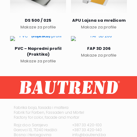
DS 500 / 025
APU Lajsna sa mrežicom
Makaze za profile
Makaze za profile
PVC – Napredni profil
FAP 3D 206
(Praktika)
Makaze za profile
Makaze za profile
Fabrika boja, fasada i maltera
Fabrik für Farben, Fassaden und Mörtel
Factory for color, facade and mortar
Rajz d.o.o Sarajevo
+387 33 420-100
Garovci 13, 71240 Hadžići
+387 33 420-140
Bosna i Hercegovina
info@bautrend.ba