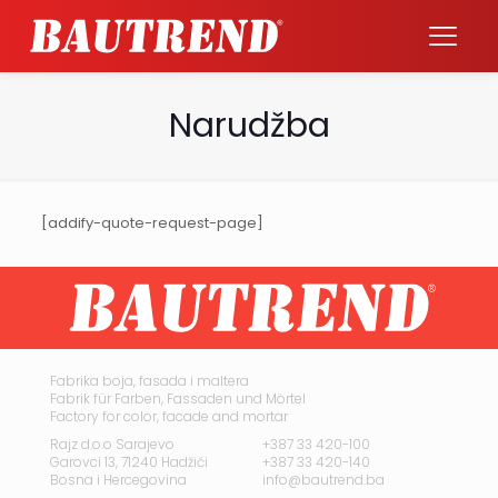
Narudžba
[addify-quote-request-page]
Fabrika boja, fasada i maltera
Fabrik für Farben, Fassaden und Mörtel
Factory for color, facade and mortar
Rajz d.o.o Sarajevo
+387 33 420-100
Garovci 13, 71240 Hadžići
+387 33 420-140
Bosna i Hercegovina
info@bautrend.ba