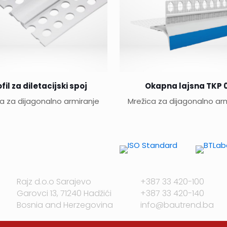
fil za diletacijski spoj
Okapna lajsna TKP 
a za dijagonalno armiranje
Mrežica za dijagonalno ar
Rajz d.o.o Sarajevo
+387 33 420-100
Garovci 13, 71240 Hadžići
+387 33 420-140
Bosnia and Herzegovina
info@bautrend.ba