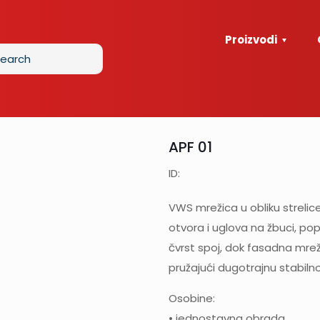
Proizvodi
APF 01
ID:
VWS mrežica u obliku strelic
otvora i uglova na žbuci, po
čvrst spoj, dok fasadna mrež
pružajući dugotrajnu stabiln
Osobine:
• jednostavna obrada