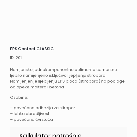
EPS Contact CLASSIC
ID: 201
Namjensko jednokomponentno polimerno cementno
ljepilo namijenjeno isključivo lijepljenju stiropora.
Namijenjen je lijepljenju EPS ploča (stiropora) na podloge
od opeke maltera i betona
Osobine:
– povećana adhezija za stiropor
– lahka obradljivost
– povećana čvrstoća
EPS
Kalkulator potrošnje