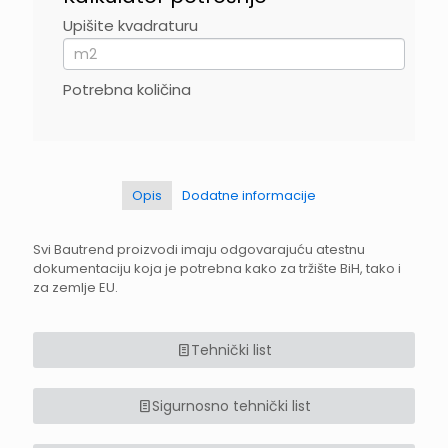
–
Contact
Upišite kvadraturu
If
you
are
human,
Potrebna količina
leave
this
field
blank.
Opis
Dodatne informacije
Svi Bautrend proizvodi imaju odgovarajuću atestnu
dokumentaciju koja je potrebna kako za tržište BiH, tako i
za zemlje EU.
Tehnički list
Sigurnosno tehnički list