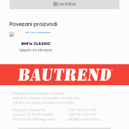
Certifikat
Povezani proizvodi
BHFix CLASSIC
Ljepilo za stiropor
Fabrika boja, fasada i maltera
Fabrik für Farben, Fassaden und Mörtel
Factory for color, facade and mortar
Rajz d.o.o Sarajevo
+387 33 420-100
Garovci 13, 71240 Hadžići
+387 33 420-140
Bosnia and Herzegovina
info@bautrend.ba