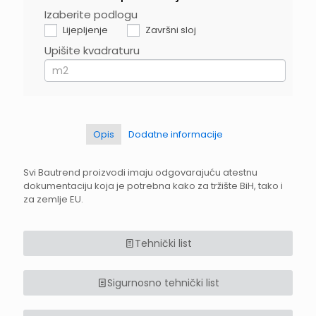
Izaberite podlogu
If
you
Lijepljenje
Završni sloj
are
Upišite kvadraturu
human,
leave
this
field
blank.
Opis
Dodatne informacije
Svi Bautrend proizvodi imaju odgovarajuću atestnu
dokumentaciju koja je potrebna kako za tržište BiH, tako i
za zemlje EU.
Tehnički list
Sigurnosno tehnički list