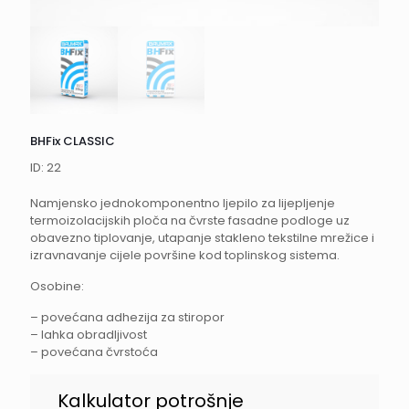
BHFix CLASSIC
ID: 22
Namjensko jednokomponentno ljepilo za lijepljenje
termoizolacijskih ploča na čvrste fasadne podloge uz
obavezno tiplovanje, utapanje stakleno tekstilne mrežice i
izravnavanje cijele površine kod toplinskog sistema.
Osobine:
– povećana adhezija za stiropor
– lahka obradljivost
– povećana čvrstoća
BHFix
Kalkulator potrošnje