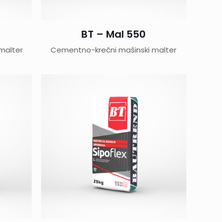
BT – Mal 550
malter
Cementno-krečni mašinski malter